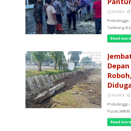
Pantur
Redaksi
Probolinggo
Tumbang di J
Read more
Jembat
Depan 
Roboh,
Diduga
Redaksi
Probolinggo
Pusat UMKM y
Read more