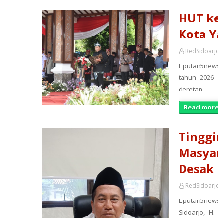
HUT ke
Kota Y
RedSidoarj
Liputan5news
tahun 2026
deretan …
Read more
Tinggi
Masyar
Desak
RedSidoarj
Liputan5new
Sidoarjo, H