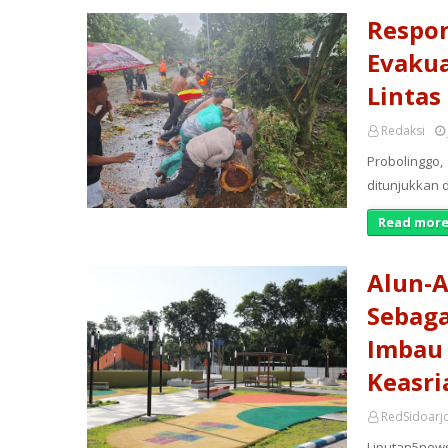
Respon
Evakua
Lintas
Redaksi
Probolinggo,
ditunjukkan
Read more
Alun-A
Sebaga
Imbau 
Keasri
RedSidoarj
Liputan5news