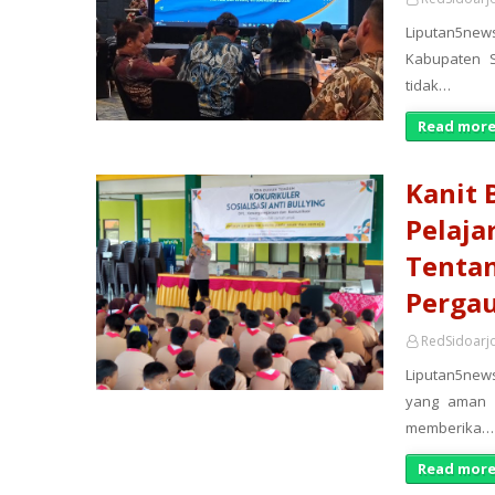
Liputan5new
Kabupaten S
tidak…
Read more
Kanit 
Pelaja
Tentan
Pergau
RedSidoarj
Liputan5new
yang aman d
memberika…
Read more