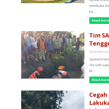
membuka kem
ka…
Read more
Tim S
Tengge
RedSidoarj
Liputan5news
Tim SAR Gab
M…
Read more
Cegah 
Lakuk