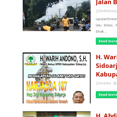
Jalan 
RedSidoarj
Liputan5new
lalu lintas
bhak…
Read more
H. War
Sidoar
Kabupa
Redaksi
Read more
H. Abd