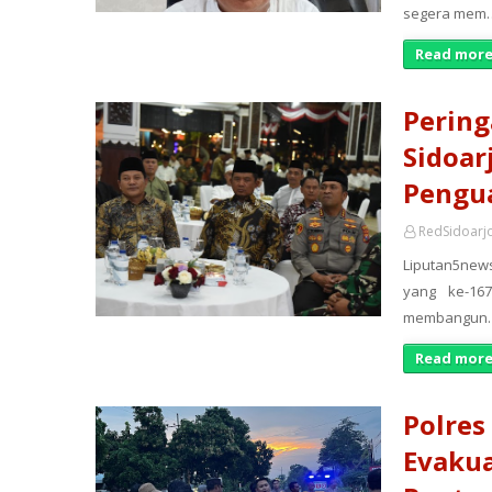
segera mem
Read more
Pering
Sidoar
Pengu
RedSidoarj
Liputan5news
yang ke-16
membangun
Read more
Polres
Evakua