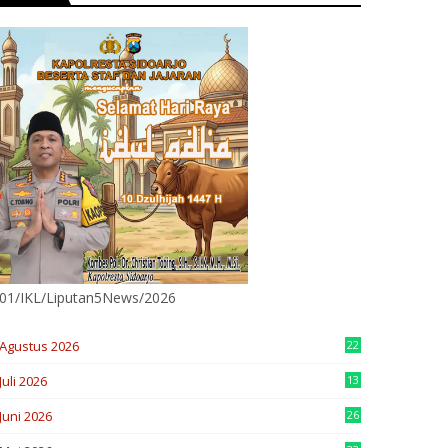
01/IKL/Liputan5News/2026
Agustus 2026
22
Juli 2026
13
9
Juni 2026
26
4