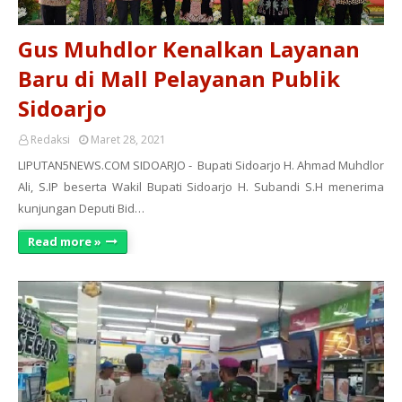
Gus Muhdlor Kenalkan Layanan
Baru di Mall Pelayanan Publik
Sidoarjo
Redaksi
Maret 28, 2021
LIPUTAN5NEWS.COM SIDOARJO - Bupati Sidoarjo H. Ahmad Muhdlor
Ali, S.IP beserta Wakil Bupati Sidoarjo H. Subandi S.H menerima
kunjungan Deputi Bid…
Read more »