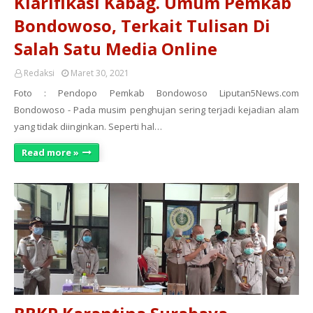
Klarifikasi Kabag. Umum Pemkab
Bondowoso, Terkait Tulisan Di
Salah Satu Media Online
Redaksi
Maret 30, 2021
Foto : Pendopo Pemkab Bondowoso Liputan5News.com
Bondowoso - Pada musim penghujan sering terjadi kejadian alam
yang tidak diinginkan. Seperti hal…
Read more »