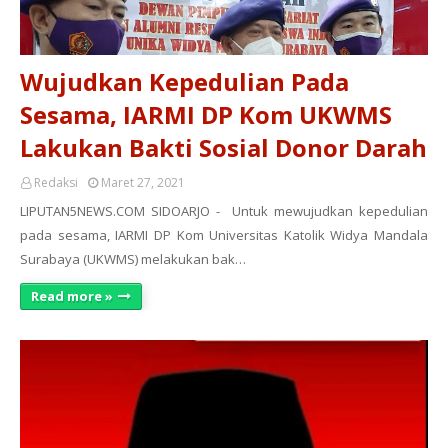
Wujudkan Kepedulian Pada
Sesama, IARMI DP Kom UKWMS
Lakukan Bakti Sosial Donor Darah
Redaksi
Maret 27, 2021
LIPUTAN5NEWS.COM SIDOARJO - Untuk mewujudkan kepedulian
pada sesama, IARMI DP Kom Universitas Katolik Widya Mandala
Surabaya (UKWMS) melakukan bak…
Read more »