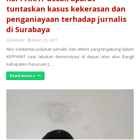
tuntaskan kasus kekerasan dan
penganiayaan terhadap jurnalis
di Surabaya
Redaksi
Maret 30, 2021
Aksi solidaritas puluhan jurnalis dan aktivis yang tergabung dalam
KEPPARAT saat lakukan demonstrasi di depan alun alun Bangil
kabupaten Pasuruan L…
Read more »