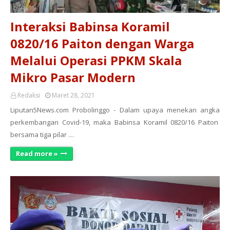
Interaksi Babinsa Koramil
0820/16 Paiton dengan Warga
Melalui Operasi PPKM Skala
Mikro Pasar Modern
Redaksi
Maret 28, 2021
Liputan5News.com Probolinggo - Dalam upaya menekan angka
perkembangan Covid-19, maka Babinsa Koramil 0820/16 Paiton
bersama tiga pilar …
Read more »