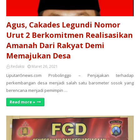
Agus, Cakades Legundi Nomor
Urut 2 Berkomitmen Realisasikan
Amanah Dari Rakyat Demi
Memajukan Desa
Redaksi
Maret 26, 2021
Liputan5news.com Probolinggo – Penjajakan terhadap
perkembangan desa menjadi salah satu barometer sosok yang
berencana menjadi pemimpin …
Read more »