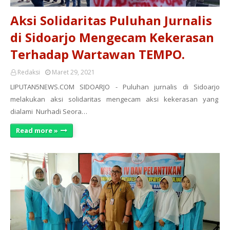
Aksi Solidaritas Puluhan Jurnalis
di Sidoarjo Mengecam Kekerasan
Terhadap Wartawan TEMPO.
Redaksi
Maret 29, 2021
LIPUTAN5NEWS.COM SIDOARJO - Puluhan jurnalis di Sidoarjo
melakukan aksi solidaritas mengecam aksi kekerasan yang
dialami Nurhadi Seora…
Read more »