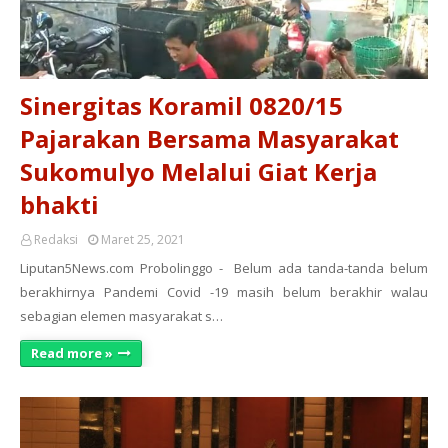
Sinergitas Koramil 0820/15
Pajarakan Bersama Masyarakat
Sukomulyo Melalui Giat Kerja
bhakti
Redaksi
Maret 25, 2021
Liputan5News.com Probolinggo - Belum ada tanda-tanda belum
berakhirnya Pandemi Covid -19 masih belum berakhir walau
sebagian elemen masyarakat s…
Read more »