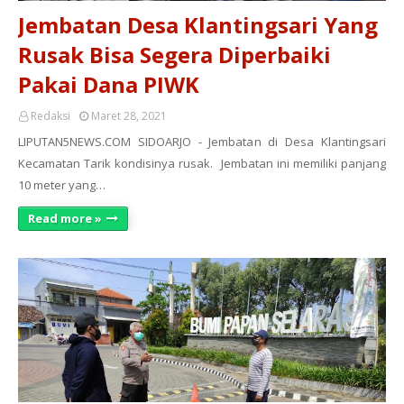
Jembatan Desa Klantingsari Yang
Rusak Bisa Segera Diperbaiki
Pakai Dana PIWK
Redaksi
Maret 28, 2021
LIPUTAN5NEWS.COM SIDOARJO - Jembatan di Desa Klantingsari
Kecamatan Tarik kondisinya rusak. Jembatan ini memiliki panjang
10 meter yang…
Read more »