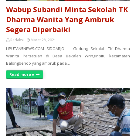
Wabup Subandi Minta Sekolah TK
Dharma Wanita Yang Ambruk
Segera Diperbaiki
Redaksi
Maret 28, 2021
LIPUTAN5NEWS.COM SIDOARJO - Gedung Sekolah TK Dharma
Wanita Persatuan di Desa Bakalan Wringinpitu kecamatan
Balongbendo yang ambruk pada…
Read more »