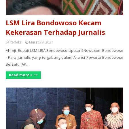
LSM Lira Bondowoso Kecam
Kekerasan Terhadap Jurnalis
Redaksi
Maret 29, 2021
Ahroji, Bupati LSM LIRA Bondowoso Liputan5News.com Bondowoso
- Para jurnalis yang tergabung dalam Aliansi Pewarta Bondowoso
Bersatu (AP…
Read more »