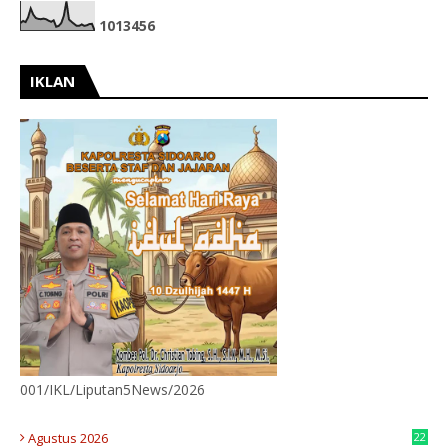
1
0
1
3
4
5
6
IKLAN
001/IKL/Liputan5News/2026
Agustus 2026
22