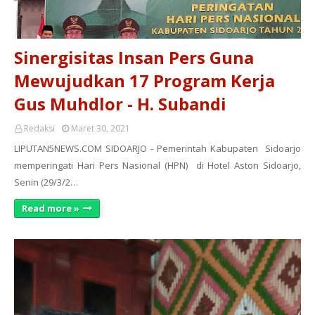
Sinergisitas Insan Pers Guna
Mewujudkan 17 Program Kerja
Gus Muhdlor - H. Subandi
Redaksi
Maret 30, 2021
LIPUTAN5NEWS.COM SIDOARJO - Pemerintah Kabupaten Sidoarjo
memperingati Hari Pers Nasional (HPN) di Hotel Aston Sidoarjo,
Senin (29/3/2…
Read more »