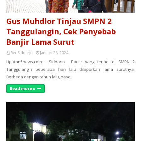
Gus Muhdlor Tinjau SMPN 2
Tanggulangin, Cek Penyebab
Banjir Lama Surut
RedSidoarjo
Januari 28, 2024
Liputan5news.com - Sidoarjo. Banjir yang terjadi di SMPN 2
Tanggulangin beberapa hari lalu dilaporkan lama surutnya.
Berbeda dengan tahun lalu, pasc…
Read more »