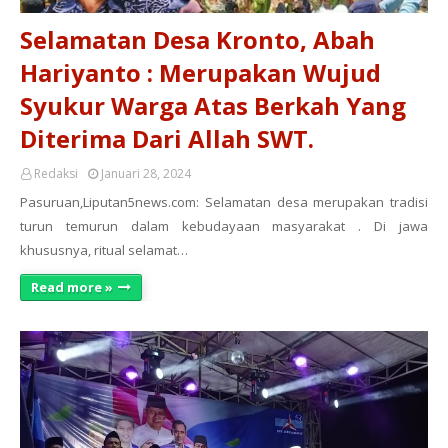
Selamatan Desa Kronto, Abah
Hariyanto : Merupakan Wujud
Syukur Warga Atas Berkah Yang
Diterima Dari Allah SWT.
Redaksi
Januari 28, 2024
Pasuruan,Liputan5news.com: Selamatan desa merupakan tradisi
turun temurun dalam kebudayaan masyarakat . Di jawa
khususnya, ritual selamat…
Read more »