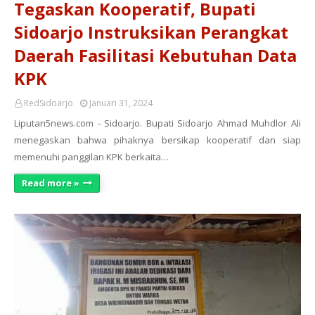
Tegaskan Kooperatif, Bupati
Sidoarjo Instruksikan Perangkat
Daerah Fasilitasi Kebutuhan Data
KPK
RedSidoarjo
Januari 31, 2024
Liputan5news.com - Sidoarjo. Bupati Sidoarjo Ahmad Muhdlor Ali
menegaskan bahwa pihaknya bersikap kooperatif dan siap
memenuhi panggilan KPK berkaita…
Read more »