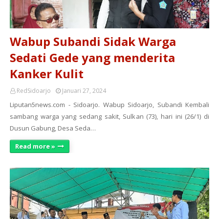
Wabup Subandi Sidak Warga
Sedati Gede yang menderita
Kanker Kulit
RedSidoarjo
Januari 27, 2024
Liputan5news.com - Sidoarjo. Wabup Sidoarjo, Subandi Kembali
sambang warga yang sedang sakit, Sulkan (73), hari ini (26/1) di
Dusun Gabung, Desa Seda…
Read more »