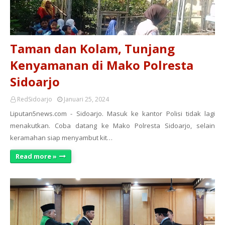
Taman dan Kolam, Tunjang
Kenyamanan di Mako Polresta
Sidoarjo
RedSidoarjo
Januari 25, 2024
Liputan5news.com - Sidoarjo. Masuk ke kantor Polisi tidak lagi
menakutkan. Coba datang ke Mako Polresta Sidoarjo, selain
keramahan siap menyambut kit…
Read more »