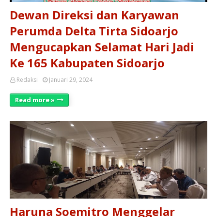
Dewan Direksi dan Karyawan
Perumda Delta Tirta Sidoarjo
Mengucapkan Selamat Hari Jadi
Ke 165 Kabupaten Sidoarjo
Redaksi
Januari 29, 2024
Read more »
Haruna Soemitro Menggelar