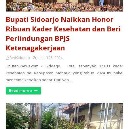
Bupati Sidoarjo Naikkan Honor
Ribuan Kader Kesehatan dan Beri
Perlindungan BPJS
Ketenagakerjaan
RedSidoarjo
Januari 25, 2024
Liputan5news.com - Sidoarjo. Total sebanyak 12.633 kader
kesehatan se Kabupaten Sidoarjo yang tahun 2024 ini bakal
menerima kenaikan honor. Dari yan…
Read more »