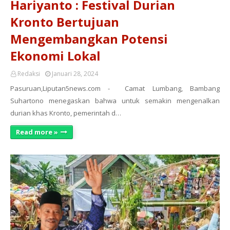
Hariyanto : Festival Durian
Kronto Bertujuan
Mengembangkan Potensi
Ekonomi Lokal
Redaksi
Januari 28, 2024
Pasuruan,Liputan5news.com - Camat Lumbang, Bambang
Suhartono menegaskan bahwa untuk semakin mengenalkan
durian khas Kronto, pemerintah d…
Read more »