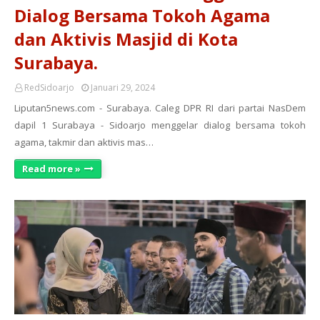
Dialog Bersama Tokoh Agama
dan Aktivis Masjid di Kota
Surabaya.
RedSidoarjo
Januari 29, 2024
Liputan5news.com - Surabaya. Caleg DPR RI dari partai NasDem
dapil 1 Surabaya - Sidoarjo menggelar dialog bersama tokoh
agama, takmir dan aktivis mas…
Read more »