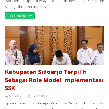
transformasi digital di wilayah pedesaan, Pemerintah Kabupaten
Sidoarjo dalam hal ini Dinas…
Read more »
Kabupaten Sidoarjo Terpilih
Sebagai Role Model Implementasi
SSK
RedSidoarjo
Juli 27, 2023
Liputan5news.com - Sidoarjo. Wakil Bupati Sidoarjo H. Subandi SH