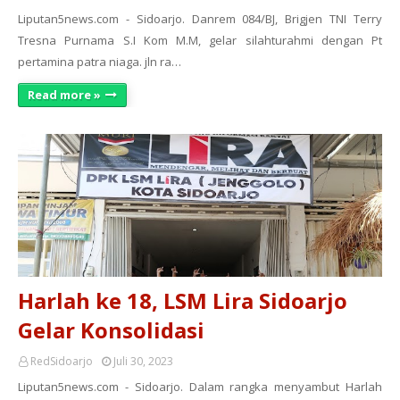
Liputan5news.com - Sidoarjo. Danrem 084/BJ, Brigjen TNI Terry
Tresna Purnama S.I Kom M.M, gelar silahturahmi dengan Pt
pertamina patra niaga. jln ra…
Read more »
Harlah ke 18, LSM Lira Sidoarjo
Gelar Konsolidasi
RedSidoarjo
Juli 30, 2023
Liputan5news.com - Sidoarjo. Dalam rangka menyambut Harlah