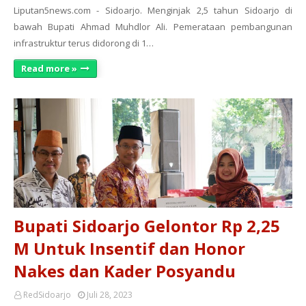
Liputan5news.com - Sidoarjo. Menginjak 2,5 tahun Sidoarjo di
bawah Bupati Ahmad Muhdlor Ali. Pemerataan pembangunan
infrastruktur terus didorong di 1…
Read more »
Bupati Sidoarjo Gelontor Rp 2,25
M Untuk Insentif dan Honor
Nakes dan Kader Posyandu
RedSidoarjo
Juli 28, 2023