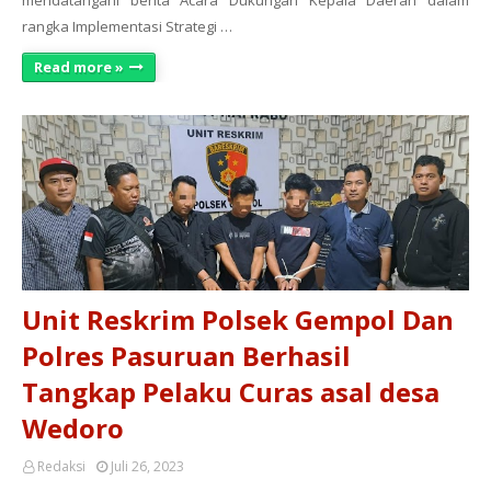
mendatangani berita Acara Dukungan Kepala Daerah dalam
rangka Implementasi Strategi …
Read more »
Unit Reskrim Polsek Gempol Dan
Polres Pasuruan Berhasil
Tangkap Pelaku Curas asal desa
Wedoro
Redaksi
Juli 26, 2023