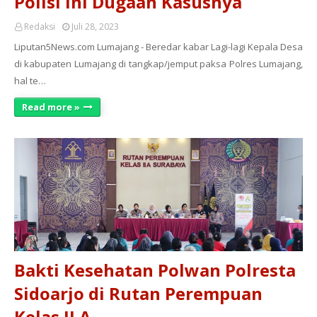
Polisi Ini Dugaan Kasusnya
Redaksi
Juli 28, 2023
Liputan5News.com Lumajang - Beredar kabar Lagi-lagi Kepala Desa
di kabupaten Lumajang di tangkap/jemput paksa Polres Lumajang,
hal te…
Read more »
Bakti Kesehatan Polwan Polresta
Sidoarjo di Rutan Perempuan
Kelas II A