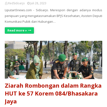
RedSidoarjo
Juli 28, 2023
Liputan5news.com - Sidoarjo. Merespon dengan adanya modus
penipuan yang mengatasnamakan BPJS Kesehatan, Asisten Deputi
Komunikasi Pubik dan Hubungan…
Read more »
Ziarah Rombongan dalam Rangka
HUT ke 57 Korem 084/Bhasakara
Jaya