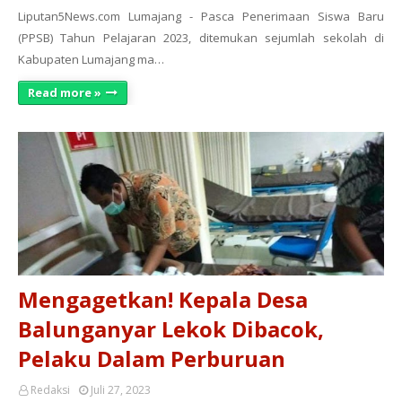
Liputan5News.com Lumajang - Pasca Penerimaan Siswa Baru
(PPSB) Tahun Pelajaran 2023, ditemukan sejumlah sekolah di
Kabupaten Lumajang ma…
Read more »
Mengagetkan! Kepala Desa
Balunganyar Lekok Dibacok,
Pelaku Dalam Perburuan
Redaksi
Juli 27, 2023