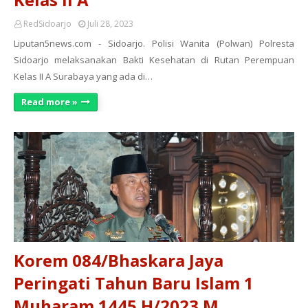
RedSidoarjo
Juli 28, 2023
Liputan5news.com - Sidoarjo. Polisi Wanita (Polwan) Polresta
Sidoarjo melaksanakan Bakti Kesehatan di Rutan Perempuan
Kelas II A Surabaya yang ada di…
Read more »
Korem 084/Bhaskara Jaya
Peringati Tahun Baru Islam 1
Muharam 1445 H/2023 M