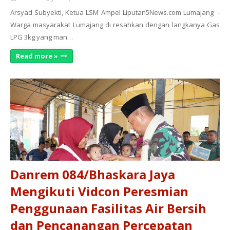
Arsyad Subyekti, Ketua LSM Ampel Liputan5News.com Lumajang -
Warga masyarakat Lumajang di resahkan dengan langkanya Gas
LPG 3kg yang man…
Read more »
Danrem 084/Bhaskara Jaya
Mengikuti Vidcon Peresmian
Penggunaan Fasilitas Air Bersih
dan Pencanangan Percepatan