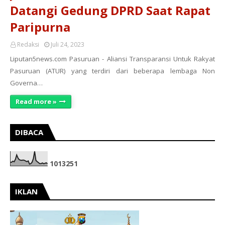
Datangi Gedung DPRD Saat Rapat
Paripurna
Redaksi
Juli 24, 2023
Liputan5news.com Pasuruan - Aliansi Transparansi Untuk Rakyat
Pasuruan (ATUR) yang terdiri dari beberapa lembaga Non
Governa…
Read more »
DIBACA
1
0
1
3
2
5
1
IKLAN