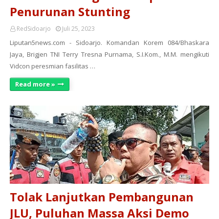
Penurunan Stunting
RedSidoarjo
Juli 25, 2023
Liputan5news.com - Sidoarjo. Komandan Korem 084/Bhaskara
Jaya, Brigjen TNI Terry Tresna Purnama, S.I.Kom., M.M. mengikuti
Vidcon peresmian fasilitas …
Read more »
Tolak Lanjutkan Pembangunan
JLU, Puluhan Massa Aksi Demo