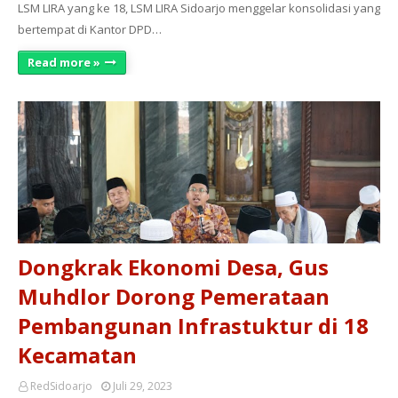
LSM LIRA yang ke 18, LSM LIRA Sidoarjo menggelar konsolidasi yang
bertempat di Kantor DPD…
Read more »
Dongkrak Ekonomi Desa, Gus
Muhdlor Dorong Pemerataan
Pembangunan Infrastuktur di 18
Kecamatan
RedSidoarjo
Juli 29, 2023