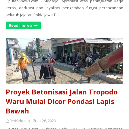
Liputan5news.com - Sidoarjo. Apresiasi atas peningkatan kerja
keras, dedikasi dan loyalitas pengemban fungsi perencanaan
seluruh jajaran Polda Jawa T…
Read more »
Proyek Betonisasi Jalan Tropodo
Waru Mulai Dicor Pondasi Lapis
Bawah
RedSidoarjo
Juli 26, 2023