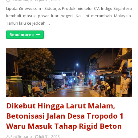
Liputan5news.com - Sidoarjo. Produk mie telur CV. Indigo Sejahtera
kembali masuk pasar luar negeri. Kali ini merambah Malaysia.
Tahun lalu ke Jeddah …
Read more »
Dikebut Hingga Larut Malam,
Betonisasi Jalan Desa Tropodo 1
Waru Masuk Tahap Rigid Beton
RedSidoarjo
Juli 31, 2023