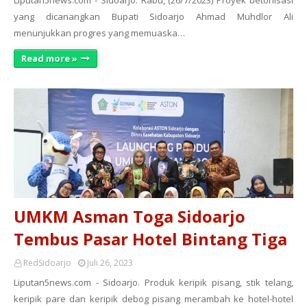
Liputan5news.com - Sidoarjo. Rabu, (26/7/2023) Proyek betonisasi
yang dicanangkan Bupati Sidoarjo Ahmad Muhdlor Ali
menunjukkan progres yang memuaska…
Read more »
UMKM Asman Toga Sidoarjo
Tembus Pasar Hotel Bintang Tiga
RedSidoarjo
Juli 26, 2023
Liputan5news.com - Sidoarjo. Produk keripik pisang, stik telang,
keripik pare dan keripik debog pisang merambah ke hotel-hotel