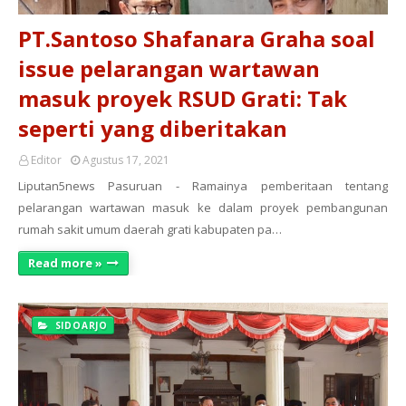
PT.Santoso Shafanara Graha soal
issue pelarangan wartawan
masuk proyek RSUD Grati: Tak
seperti yang diberitakan
Editor
Agustus 17, 2021
Liputan5news Pasuruan - Ramainya pemberitaan tentang
pelarangan wartawan masuk ke dalam proyek pembangunan
rumah sakit umum daerah grati kabupaten pa…
Read more »
SIDOARJO