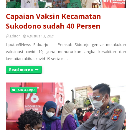
Capaian Vaksin Kecamatan
Sukodono sudah 40 Persen
Editor
Agustus 13, 2021
Liputan5News Sidoarjo - Pemkab Sidoarjo gencar melakukan
vaksinasi covid 19, guna menurunkan angka kesakitan dan
kematian akibat covid 19 serta m…
Read more »
SIDOARJO