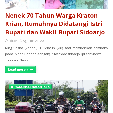
Nenek 70 Tahun Warga Kraton
Krian, Rumahnya Didatangi Istri
Bupati dan Wakil Bupati Sidoarjo
Editor
Agustus 21, 2021
Ning Sasha (kanan), Hj. Sriatun (kiri) saat memberikan sembako
pada Mbah Bandrio (tengah) / foto:doc.sidoarjo.liputan5news
Liputan5News…
Read more »
VAKSINASI NUSANTARA