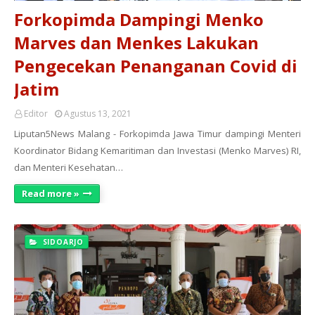
Forkopimda Dampingi Menko
Marves dan Menkes Lakukan
Pengecekan Penanganan Covid di
Jatim
Editor
Agustus 13, 2021
Liputan5News Malang - Forkopimda Jawa Timur dampingi Menteri
Koordinator Bidang Kemaritiman dan Investasi (Menko Marves) RI,
dan Menteri Kesehatan…
Read more »
SIDOARJO