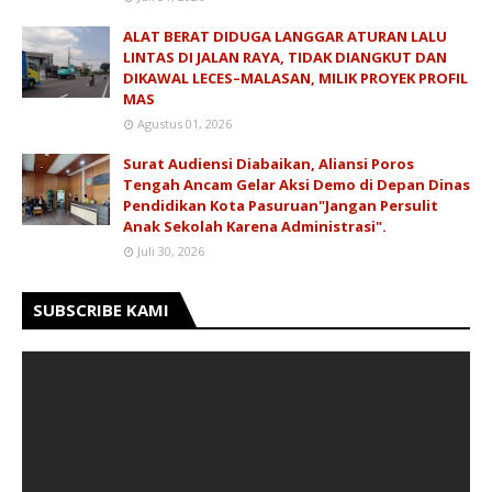
ALAT BERAT DIDUGA LANGGAR ATURAN LALU
LINTAS DI JALAN RAYA, TIDAK DIANGKUT DAN
DIKAWAL LECES–MALASAN, MILIK PROYEK PROFIL
MAS
Agustus 01, 2026
Surat Audiensi Diabaikan, Aliansi Poros
Tengah Ancam Gelar Aksi Demo di Depan Dinas
Pendidikan Kota Pasuruan"Jangan Persulit
Anak Sekolah Karena Administrasi".
Juli 30, 2026
SUBSCRIBE KAMI