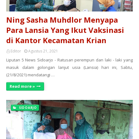
Ning Sasha Muhdlor Menyapa
Para Lansia Yang Ikut Vaksinasi
di Kantor Kecamatan Krian
Editor
Agustus 21, 2021
Liputan 5 News Sidoarjo - Ratusan perempun dan laki - laki yang
masuk dalam golongan lanjut usia (Lansia) hari ini, Sabtu,
(21/8/2021) mendatangi …
Read more »
SIDOARJO