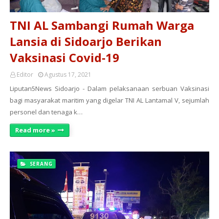
TNI AL Sambangi Rumah Warga
Lansia di Sidoarjo Berikan
Vaksinasi Covid-19
Editor
Agustus 17, 2021
Liputan5News Sidoarjo - Dalam pelaksanaan serbuan Vaksinasi
bagi masyarakat maritim yang digelar TNI AL Lantamal V, sejumlah
personel dan tenaga k…
Read more »
SERANG