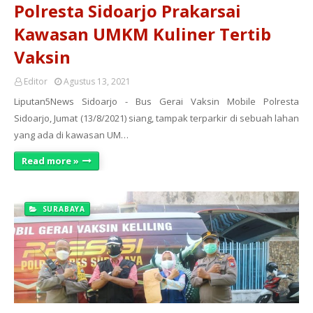
Polresta Sidoarjo Prakarsai
Kawasan UMKM Kuliner Tertib
Vaksin
Editor
Agustus 13, 2021
Liputan5News Sidoarjo - Bus Gerai Vaksin Mobile Polresta
Sidoarjo, Jumat (13/8/2021) siang, tampak terparkir di sebuah lahan
yang ada di kawasan UM…
Read more »
SURABAYA