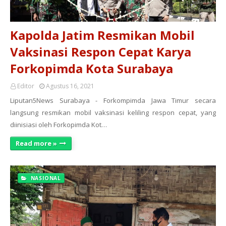
Kapolda Jatim Resmikan Mobil
Vaksinasi Respon Cepat Karya
Forkopimda Kota Surabaya
Editor
Agustus 16, 2021
Liputan5News Surabaya - Forkompimda Jawa Timur secara
langsung resmikan mobil vaksinasi keliling respon cepat, yang
diinisiasi oleh Forkopimda Kot…
Read more »
NASIONAL