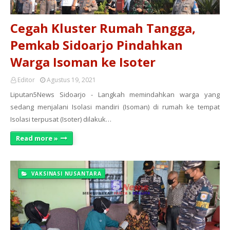
Cegah Kluster Rumah Tangga,
Pemkab Sidoarjo Pindahkan
Warga Isoman ke Isoter
Editor
Agustus 19, 2021
Liputan5News Sidoarjo - Langkah memindahkan warga yang
sedang menjalani Isolasi mandiri (Isoman) di rumah ke tempat
Isolasi terpusat (Isoter) dilakuk…
Read more »
VAKSINASI NUSANTARA