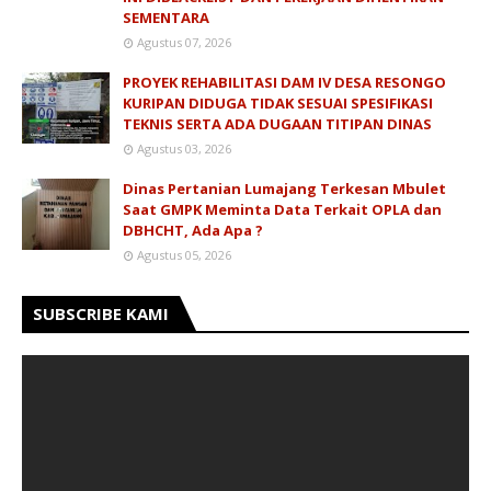
SEMENTARA
Agustus 07, 2026
PROYEK REHABILITASI DAM IV DESA RESONGO
KURIPAN DIDUGA TIDAK SESUAI SPESIFIKASI
TEKNIS SERTA ADA DUGAAN TITIPAN DINAS
Agustus 03, 2026
Dinas Pertanian Lumajang Terkesan Mbulet
Saat GMPK Meminta Data Terkait OPLA dan
DBHCHT, Ada Apa ?
Agustus 05, 2026
SUBSCRIBE KAMI