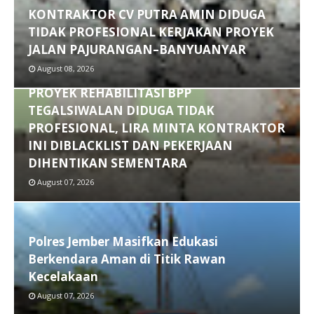
KONTRAKTOR CV PUTRA AMIN DIDUGA
TIDAK PROFESIONAL KERJAKAN PROYEK
JALAN PAJURANGAN–BANYUANYAR
August 08, 2026
CV. MAN ANA KONSTRUKSI PELAKSANA
PROYEK REHABILITASI BPP
TEGALSIWALAN DIDUGA TIDAK
PROFESIONAL, LIRA MINTA KONTRAKTOR
INI DIBLACKLIST DAN PEKERJAAN
DIHENTIKAN SEMENTARA
August 07, 2026
Polres Jember Masifkan Edukasi
Berkendara Aman di Titik Rawan
Kecelakaan
August 07, 2026