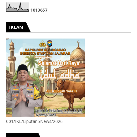
1
0
1
3
6
5
7
IKLAN
001/IKL/Liputan5News/2026