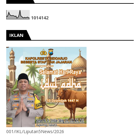
1
0
1
4
1
4
2
IKLAN
001/IKL/Liputan5News/2026