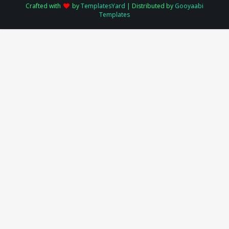
Crafted with
by
TemplatesYard
| Distributed by
Gooyaabi
Templates